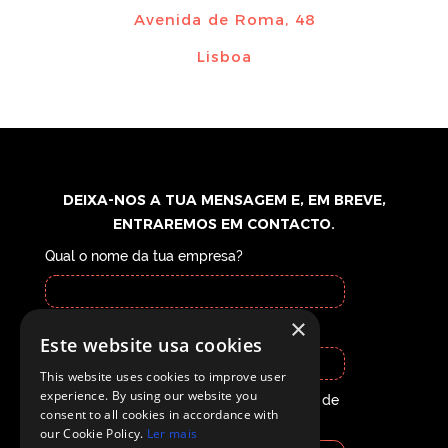
Avenida de Roma, 48
Lisboa
DEIXA-NOS A TUA
MENSAGEM E, EM BREVE,
ENTRAREMOS EM CONTACTO.
Qual o nome da tua empresa?
×
Qual a área de negócio?
Este website usa cookies
This website uses cookies to improve user
experience. By using our website you
Já trabalhas com uma agência de gestão de
consent to all cookies in accordance with
redes sociais?
our Cookie Policy.
Ler mais