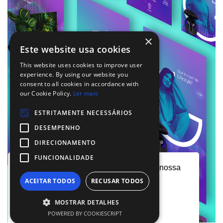
×
Este website usa cookies
This website uses cookies to improve user
experience. By using our website you
consent to all cookies in accordance with
our Cookie Policy.
Ler mais
ESTRITAMENTE NECESSÁRIOS
DESEMPENHO
DIRECIONAMENTO
FUNCIONALIDADE
Ao utilizar o nosso site, concorda com a nossa
ACEITAR TODOS
RECUSAR TODOS
utilização de cookies.
Saiba mais.
MOSTRAR DETALHES
Aceito Cookies
POWERED BY COOKIESCRIPT